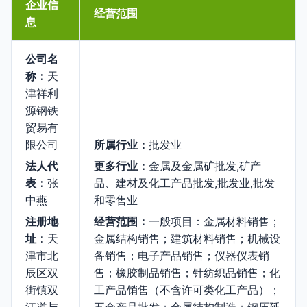
企业信
经营范围
息
公司名
称：
天
津祥利
源钢铁
贸易有
限公司
所属行业：
批发业
法人代
更多行业：
金属及金属矿批发,矿产
表：
张
品、建材及化工产品批发,批发业,批发
中燕
和零售业
注册地
经营范围：
一般项目：金属材料销售；
址：
天
金属结构销售；建筑材料销售；机械设
津市北
备销售；电子产品销售；仪器仪表销
辰区双
售；橡胶制品销售；针纺织品销售；化
街镇双
工产品销售（不含许可类化工产品）；