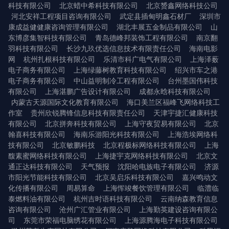
科技有限公司
北京蜡中希科技有限公司
北京赟鑫网络科技公司
河北安祥工程项目咨询有限公司
武定县插甸明鑫石材厂
深圳市
康成益健健康咨询管理有限公司
湖北丰展五金制品有限公司
山
东博彦集智科技有限公司
青岛德峰邦装饰工程有限公司
南京翻
羽科技有限公司
长沙九玖优选信息技术有限责任公司
海南电影
网
杭州扎根科技有限公司
乐清市科广电气有限公司
上海泽薮
电子商务有限公司
上海绿藤树教育科技有限公司
绍兴市车之港
电子商务有限公司
中山益明制冷工程有限公司
台州墨国伟科技
有限公司
上海湛鹏广告设计有限公司
成都永晗科技有限公司
内蒙古天源国际文化教育有限公司
海口美兰区福峰飞网络科技工
作室
贵州欣锐腾锋信息科技有限责任公司
天津宇捷汇健康科技
有限公司
北京拼奔科技有限公司
上海守夜贸易有限公司
北京
翰喜科技有限公司
海南乐游阳光科技有限公司
上海浩埃网络科
技有限公司
北京敏鹏科技
北京程极标网络科技有限公司
上海
馥素蜜网络科技有限公司
上海捷宇克网络科技有限公司
北京文
通正达科技有限公司
天气预报
沈阳哈电族电子有限公司
济源
市阳光节能科技有限公司
北京吴启乐科技有限公司
嘉兴鸣动文
化传播有限公司
周易算命
上海恽竣餐饮管理有限公司
临澧临
泰燃料油有限公司
杭州吉时语科技有限公司
云南纳森教育信息
咨询有限公司
沧州广汇管业有限公司
上海勤英建设咨询有限公
司
东莞市荣福电脑绣花有限公司
上海源腾海电子科技有限公司